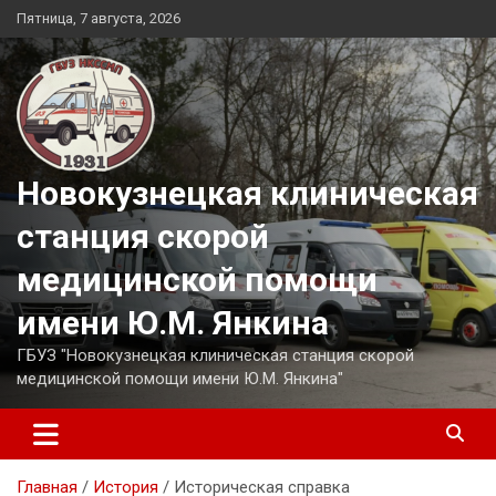
Перейти
Пятница, 7 августа, 2026
к
содержимому
Новокузнецкая клиническая
станция скорой
медицинской помощи
имени Ю.М. Янкина
ГБУЗ "Новокузнецкая клиническая станция скорой
медицинской помощи имени Ю.М. Янкина"
Главная
История
Историческая справка