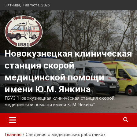
Перейти
Пятница, 7 августа, 2026
к
содержимому
Новокузнецкая клиническая
станция скорой
медицинской помощи
имени Ю.М. Янкина
ГБУЗ "Новокузнецкая клиническая станция скорой
медицинской помощи имени Ю.М. Янкина"
Главная
Сведения о медицинских работниках