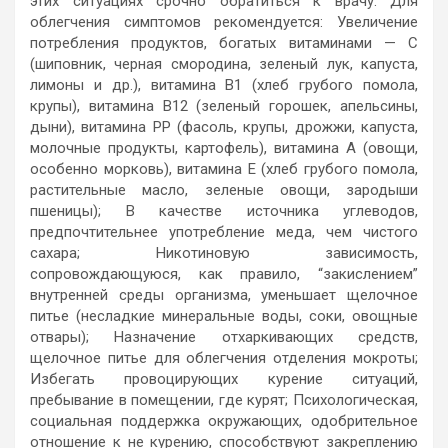
этих ситуациях срочно обратиться к врачу. Для
облегчения симптомов рекомендуется: Увеличение
потребления продуктов
, богатых витаминами — С
(шиповник, черная смородина, зеленый лук, капуста,
лимоны и др.), витамина В1 (хлеб грубого помола,
крупы), витамина В12 (зеленый горошек, апельсины,
дыни), витамина РР (фасоль, крупы, дрожжи, капуста,
молочные продукты, картофель), витамина А (овощи,
особенно морковь), витамина Е (хлеб грубого помола,
растительные масло, зеленые овощи, зародыши
пшеницы); В качестве источника углеводов,
предпочтительнее употребление меда, чем чистого
сахара; Никотиновую зависимость,
сопровождающуюся, как правило, “закислением”
внутренней среды организма, уменьшает щелочное
питье (несладкие минеральные воды, соки, овощные
отвары); Назначение отхаркивающих средств,
щелочное питье для облегчения отделения мокроты;
Избегать провоцирующих курение ситуаций,
пребывание в помещении, где курят; Психологическая,
социальная поддержка окружающих, одобрительное
отношение к не курению, способствуют закреплению