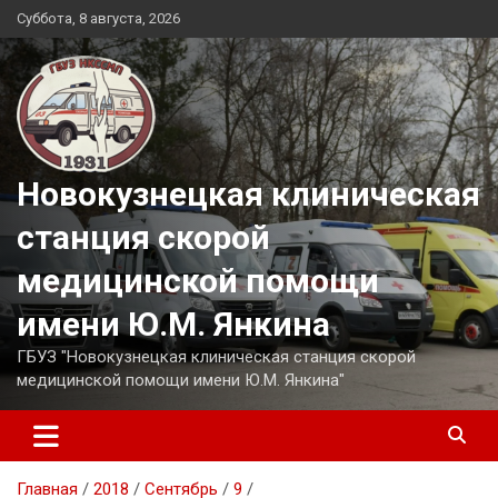
Перейти
Суббота, 8 августа, 2026
к
содержимому
Новокузнецкая клиническая
станция скорой
медицинской помощи
имени Ю.М. Янкина
ГБУЗ "Новокузнецкая клиническая станция скорой
медицинской помощи имени Ю.М. Янкина"
Главная
2018
Сентябрь
9