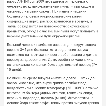
вирус A/H1N1pdm2009 передается от человека к
человеку воздушно-капельным путем — при кашле и
чихании, с каплями слюны. При кашле и чихании
больного человека микроскопические капли,
содержащие вирус, распространяются в воздухе, и
затем осаждаются на поверхностях окружающих
предметов, откуда с частицами пыли могут попадать в
верхние дыхательные пути окружающих лиц.
Больной человек наиболее заразен для окружающих
первые 3–4 дня болезни, хотя выделение вируса
возможно на протяжении всего заболевания и даже в
период выздоровления. Дети, особенно маленькие,
потенциально «опасны» более длительный период (7–
10 дней).
Во внешней среде вирусы живут не долго — от 2х до 8
часов. Известно, что вирус гриппа погибает под
воздействием высоких температур (75–100°С), а также
некоторых бактерицидных агентов, таких как спирт,
перекись водорода, щелочь (мыло). Антисептики на
основе йода также эффективны против вирусов гриппа