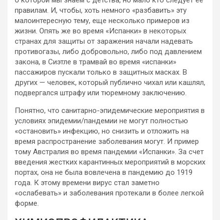
о которой мы знаем с детства, но мало кто следует ее
правилам. И, чтобы, хоть немного «разбавить» эту
малоинтересную тему, еще несколько примеров из
жизни. Опять же во время «Испанки» в некоторых
странах для защиты от заражения начали надевать
противогазы, либо добровольно, либо под давлением
закона, в Сиэтле в трамвай во время «испанки»
пассажиров пускали только в защитных масках. В
других — человек, который публично чихал или кашлял,
подвергался штрафу или тюремному заключению.
Понятно, что санитарно-эпидемические мероприятия в
условиях эпидемии/пандемии не могут полностью
«остановить» инфекцию, но снизить и отложить на
время распространение заболевания могут. И пример
тому Австралия во время пандемии «Испанки». За счет
введения жестких карантинных мероприятий в морских
портах, она не была вовлечена в пандемию до 1919
года. К этому времени вирус стал заметно
«ослабевать» и заболевания протекали в более легкой
форме.