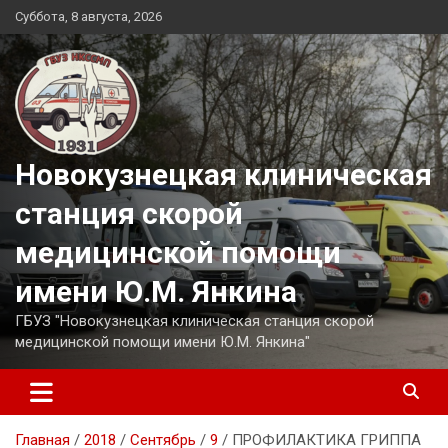
Перейти
Суббота, 8 августа, 2026
к
содержимому
Новокузнецкая клиническая
станция скорой
медицинской помощи
имени Ю.М. Янкина
ГБУЗ "Новокузнецкая клиническая станция скорой
медицинской помощи имени Ю.М. Янкина"
Главная
2018
Сентябрь
9
ПРОФИЛАКТИКА ГРИППА