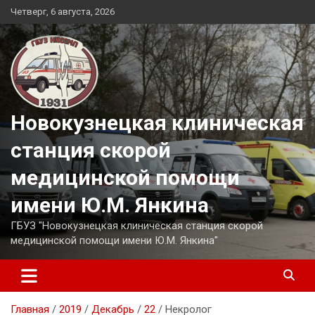
Перейти
Четверг, 6 августа, 2026
к
содержимому
Новокузнецкая клиническая
станция скорой
медицинской помощи
имени Ю.М. Янкина
ГБУЗ "Новокузнецкая клиническая станция скорой
медицинской помощи имени Ю.М. Янкина"
Главная
2019
Декабрь
22
Некролог