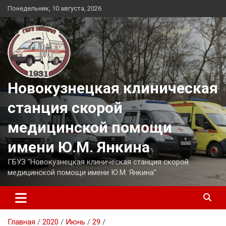
Перейти
Понедельник, 10 августа, 2026
к
содержимому
Новокузнецкая клиническая
станция скорой
медицинской помощи
имени Ю.М. Янкина
ГБУЗ "Новокузнецкая клиническая станция скорой
медицинской помощи имени Ю.М. Янкина"
Главная
2020
Июнь
29