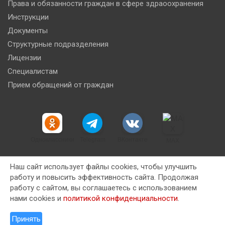
Права и обязанности граждан в сфере здраоохранения
Инструкции
Документы
Структурные подразделения
Лицензии
Специалистам
Прием обращений от граждан
Одноклассники
Telegram
ВКонтакте
MAX
Наш сайт использует файлы cookies, чтобы улучшить
работу и повысить эффективность сайта. Продолжая
работу с сайтом, вы соглашаетесь с использованием
Copyright © 2026
Новокузнецкая клиническая станция
нами cookies и
политикой конфиденциальности
.
скорой медицинской помощи имени Ю.М. Янкина
Тема от:
Theme Horse
На платформе
WordPress
Принять