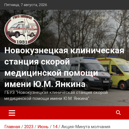
Перейти
Пятница, 7 августа, 2026
к
содержимому
Новокузнецкая клиническая
станция скорой
медицинской помощи
имени Ю.М. Янкина
ГБУЗ "Новокузнецкая клиническая станция скорой
медицинской помощи имени Ю.М. Янкина"
Главная
2023
Июнь
14
Акция-Минута молчания