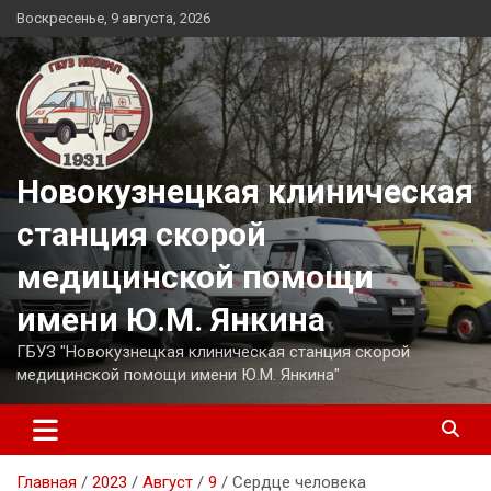
Перейти
Воскресенье, 9 августа, 2026
к
содержимому
Новокузнецкая клиническая
станция скорой
медицинской помощи
имени Ю.М. Янкина
ГБУЗ "Новокузнецкая клиническая станция скорой
медицинской помощи имени Ю.М. Янкина"
Главная
2023
Август
9
Сердце человека