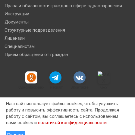
Права и обязанности граждан в сфере здраоохранения
Инструкции
Документы
Структурные подразделения
Лицензии
Специалистам
Прием обращений от граждан
Одноклассники
Telegram
ВКонтакте
MAX
Наш сайт использует файлы cookies, чтобы улучшить
работу и повысить эффективность сайта. Продолжая
работу с сайтом, вы соглашаетесь с использованием
Copyright © 2026
Новокузнецкая клиническая станция
нами cookies и
политикой конфиденциальности
.
скорой медицинской помощи имени Ю.М. Янкина
Тема от:
Theme Horse
На платформе
WordPress