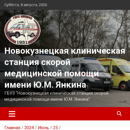
Перейти
Суббота, 8 августа, 2026
к
содержимому
Новокузнецкая клиническая
станция скорой
медицинской помощи
имени Ю.М. Янкина
ГБУЗ "Новокузнецкая клиническая станция скорой
медицинской помощи имени Ю.М. Янкина"
Главная
2024
Июнь
25