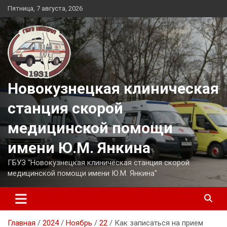
Перейти
Пятница, 7 августа, 2026
к
содержимому
Новокузнецкая клиническая
станция скорой
медицинской помощи
имени Ю.М. Янкина
ГБУЗ "Новокузнецкая клиническая станция скорой
медицинской помощи имени Ю.М. Янкина"
Главная
2024
Ноябрь
22
Как записаться на прием