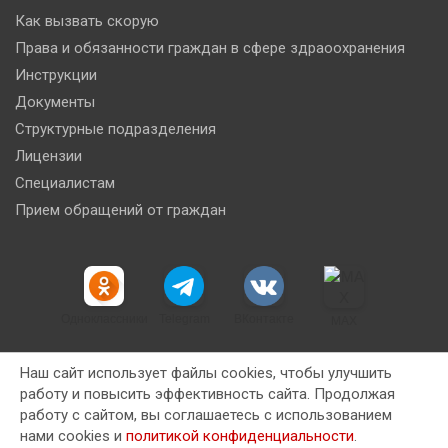
Как вызвать скорую
Права и обязанности граждан в сфере здраоохранения
Инструкции
Документы
Структурные подразделения
Лицензии
Специалистам
Прием обращений от граждан
Одноклассники
Telegram
ВКонтакте
MAX
Наш сайт использует файлы cookies, чтобы улучшить
работу и повысить эффективность сайта. Продолжая
работу с сайтом, вы соглашаетесь с использованием
Copyright © 2026
Новокузнецкая клиническая станция
нами cookies и
политикой конфиденциальности
.
скорой медицинской помощи имени Ю.М. Янкина