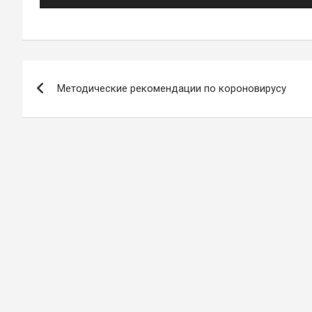
Навигация
Методические рекомендации по короновирусу
по
записям