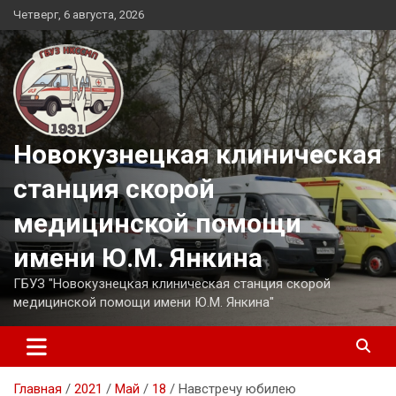
Перейти
Четверг, 6 августа, 2026
к
содержимому
Новокузнецкая клиническая
станция скорой
медицинской помощи
имени Ю.М. Янкина
ГБУЗ "Новокузнецкая клиническая станция скорой
медицинской помощи имени Ю.М. Янкина"
Главная
2021
Май
18
Навстречу юбилею