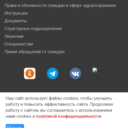
Права и обязанности граждан в сфере здраоохранения
Инструкции
Документы
Структурные подразделения
Лицензии
Специалистам
Прием обращений от граждан
Одноклассники
Telegram
ВКонтакте
MAX
Наш сайт использует файлы cookies, чтобы улучшить
работу и повысить эффективность сайта. Продолжая
работу с сайтом, вы соглашаетесь с использованием
Copyright © 2026
Новокузнецкая клиническая станция
нами cookies и
политикой конфиденциальности
.
скорой медицинской помощи имени Ю.М. Янкина
Тема от:
Theme Horse
На платформе
WordPress