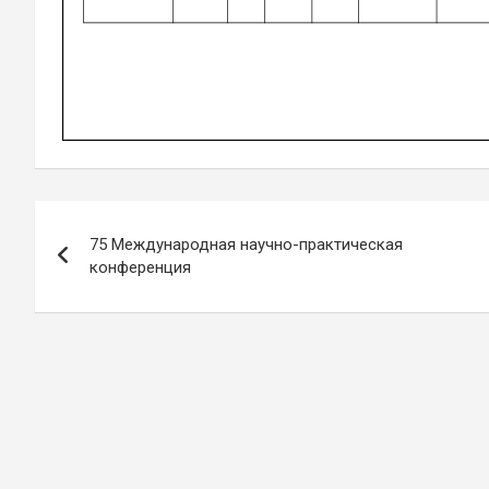
Навигация
75 Международная научно-практическая
по
конференция
записям